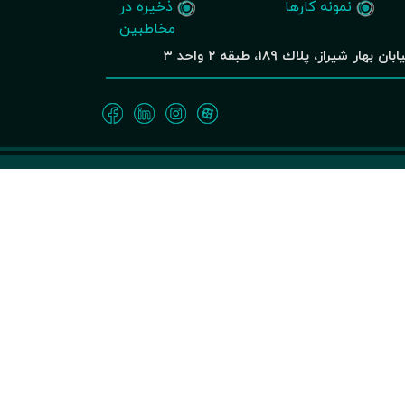
نمونه کارها
ذخیره در
مخاطبین
از، پلاك ١٨٩، طبقه ٢ واحد ٣